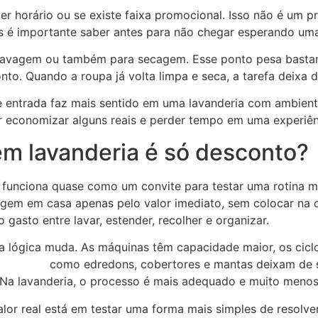
er horário ou se existe faixa promocional. Isso não é um p
é importante saber antes para não chegar esperando uma 
 lavagem ou também para secagem. Esse ponto pesa bastant
nto. Quando a roupa já volta limpa e seca, a tarefa deixa d
 entrada faz mais sentido em uma lavanderia com ambiente
r economizar alguns reais e perder tempo em uma experiên
m lavanderia é só desconto?
funciona quase como um convite para testar uma rotina ma
gem em casa apenas pelo valor imediato, sem colocar na c
asto entre lavar, estender, recolher e organizar.
 a lógica muda. As máquinas têm capacidade maior, os cicl
olumosas
como edredons, cobertores e mantas deixam de 
Na lavanderia, o processo é mais adequado e muito menos
or real está em testar uma forma mais simples de resolver