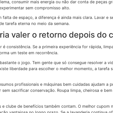
blema, consumir mais energia ou não dar conta de peças gr
 experimentar sem compromisso alto.
lta de espaço, a diferença é ainda mais clara. Lavar e se
de tarefa eterna no meio da semana.
ria valer o retorno depois do
r é consistência. Se a primeira experiência for rápida, lim
sforma um teste em recorrência.
astante o jogo. Tem gente que só consegue resolver a vi
xiste liberdade para escolher o melhor momento, a tarefa 
 Insumos profissionais e máquinas bem cuidadas ajudam a p
sem sacrificar conservação. Roupa limpa, cheirosa e bem t
s e clube de benefícios também contam. O melhor cupom n
ação vantajosa no longo prazo. Se a lavanderia continua o