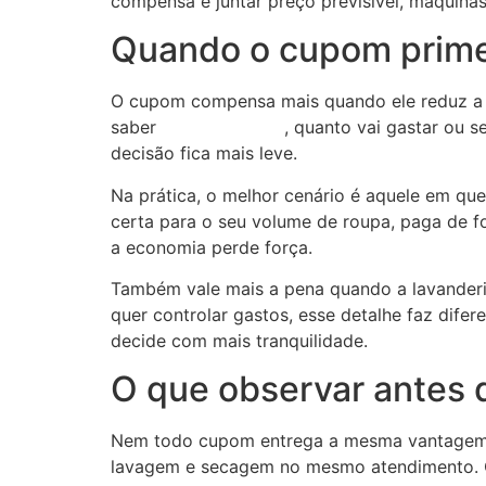
compensa é juntar preço previsível, máquinas 
Quando o cupom prime
O cupom compensa mais quando ele reduz a bar
saber
como funciona
, quanto vai gastar ou s
decisão fica mais leve.
Na prática, o melhor cenário é aquele em q
certa para o seu volume de roupa, paga de f
a economia perde força.
Também vale mais a pena quando a lavanderi
quer controlar gastos, esse detalhe faz dife
decide com mais tranquilidade.
O que observar antes 
Nem todo cupom entrega a mesma vantagem. A
lavagem e secagem no mesmo atendimento. O