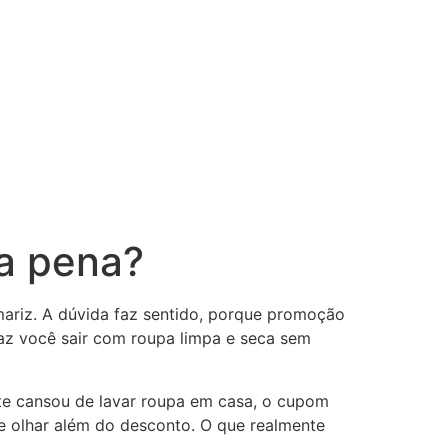
 – Receba Hoje
Cashback
Plano anual
 a pena?
mariz. A dúvida faz sentido, porque promoção
 faz você sair com roupa limpa e seca sem
te cansou de lavar roupa em casa, o cupom
e olhar além do desconto. O que realmente