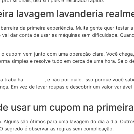
profissionais, uso simples e resultado rápido.
ira lavagem lavanderia real
reira da primeira experiência. Muita gente quer testar a 
e vai dar conta de usar as máquinas sem dificuldade. Quan
ue o cupom vem junto com uma operação clara. Você chega,
orma simples e resolve tudo em cerca de uma hora. Se o de
a trabalha
por ciclo
, e não por quilo. Isso porque você sab
rença. Em vez de levar roupas e descobrir um valor variável
de usar um cupom na primeir
lguns são ótimos para uma lavagem do dia a dia. Outros 
 segredo é observar as regras sem complicação.