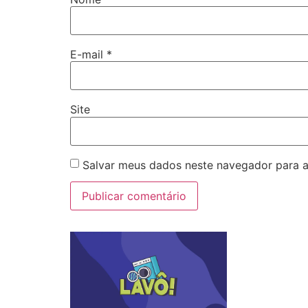
E-mail
*
Site
Salvar meus dados neste navegador para a