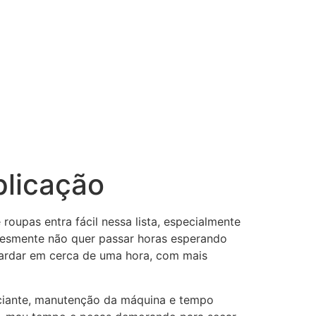
 – Receba Hoje
Cashback
Plano anual
licação
upas entra fácil nessa lista, especialmente
plesmente não quer passar horas esperando
uardar em cerca de uma hora, com mais
aciante, manutenção da máquina e tempo