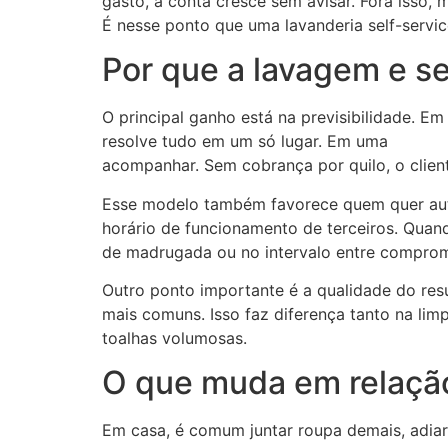
gasto, a conta cresce sem avisar. Fora isso,
É nesse ponto que uma lavanderia self-servi
Por que a lavagem e s
O principal ganho está na previsibilidade. E
resolve tudo em um só lugar. Em uma
lavande
acompanhar. Sem cobrança por quilo, o client
Esse modelo também favorece quem quer auton
horário de funcionamento de terceiros. Qua
de madrugada ou no intervalo entre comprom
Outro ponto importante é a qualidade do re
mais comuns. Isso faz diferença tanto na l
toalhas volumosas.
O que muda em relaçã
Em casa, é comum juntar roupa demais, adiar