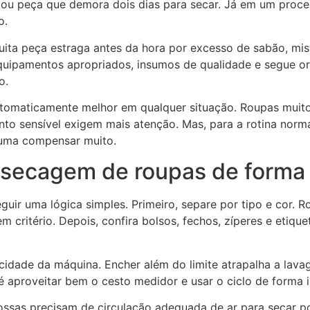
ou peça que demora dois dias para secar. Já em um proces
o.
ita peça estraga antes da hora por excesso de sabão, mis
ipamentos apropriados, insumos de qualidade e segue ori
o.
utomaticamente melhor em qualquer situação. Roupas muit
to sensível exigem mais atenção. Mas, para a rotina norma
tuma compensar muito.
secagem de roupas de forma 
uir uma lógica simples. Primeiro, separe por tipo e cor. R
critério. Depois, confira bolsos, fechos, zíperes e etique
acidade da máquina. Encher além do limite atrapalha a l
 aproveitar bem o cesto medidor e usar o ciclo de forma i
sas precisam de circulação adequada de ar para secar po