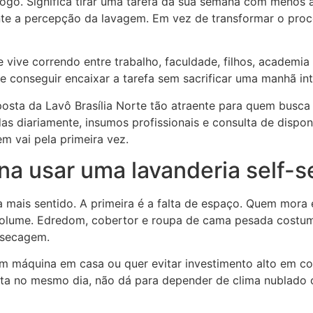
logo. Significa tirar uma tarefa da sua semana com menos 
e a percepção da lavagem. Em vez de transformar o proce
 vive correndo entre trabalho, faculdade, filhos, academia
e conseguir encaixar a tarefa sem sacrificar uma manhã in
posta da Lavô Brasília Norte tão atraente para quem busca
 diariamente, insumos profissionais e consulta de disponib
m vai pela primeira vez.
a usar uma lavanderia self-s
a mais sentido. A primeira é a falta de espaço. Quem mo
o volume. Edredom, cobertor e roupa de cama pesada cos
 secagem.
 máquina em casa ou quer evitar investimento alto em com
nta no mesmo dia, não dá para depender de clima nublado 