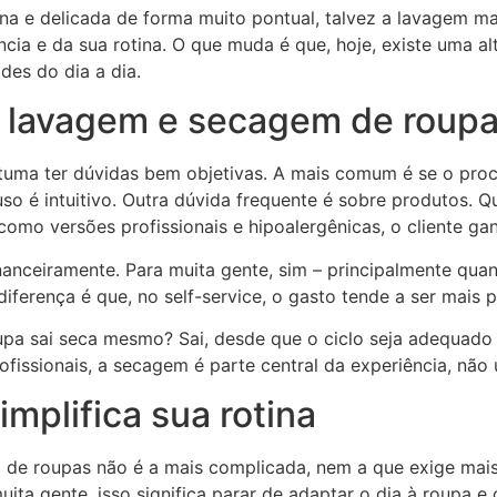
na e delicada de forma muito pontual, talvez a lavagem m
a e da sua rotina. O que muda é que, hoje, existe uma alte
des do dia a dia.
 lavagem e secagem de roup
uma ter dúvidas bem objetivas. A mais comum é se o proces
o uso é intuitivo. Outra dúvida frequente é sobre produtos.
omo versões profissionais e hipoalergênicas, o cliente ga
eiramente. Para muita gente, sim – principalmente quand
erença é que, no self-service, o gasto tende a ser mais pr
oupa sai seca mesmo? Sai, desde que o ciclo seja adequado
fissionais, a secagem é parte central da experiência, nã
mplifica sua rotina
 de roupas não é a mais complicada, nem a que exige mais
uita gente, isso significa parar de adaptar o dia à roupa e