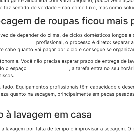
 muita gente ainda lida com varal pequeno, pouca ventilaç
ce faz sentido de verdade – não como luxo, mas como soluç
ecagem de roupas ficou mais p
m vez de depender do clima, de ciclos domésticos longos e
ria self-service
profissional, o processo é direto: separar a
e sabe quanto vai pagar por ciclo e consegue se organizar
omia. Você não precisa esperar prazo de entrega de lava
ndo o espaço
funciona 24 horas
, a tarefa entra no seu horá
issos.
sultado. Equipamentos profissionais têm capacidade e de
impeza quanto na secagem, principalmente em peças pesada
o à lavagem em casa
 a lavagem por falta de tempo e improvisar a secagem. O r