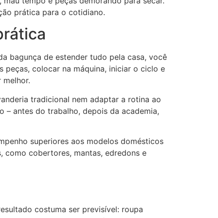
ão, mau tempo e peças demorando para secar.
ão prática para o cotidiano.
rática
 da bagunça de estender tudo pela casa, você
s peças, colocar na máquina, iniciar o ciclo e
 melhor.
nderia tradicional nem adaptar a rotina ao
rio – antes do trabalho, depois da academia,
sempenho superiores aos modelos domésticos
s, como cobertores, mantas, edredons e
esultado costuma ser previsível: roupa